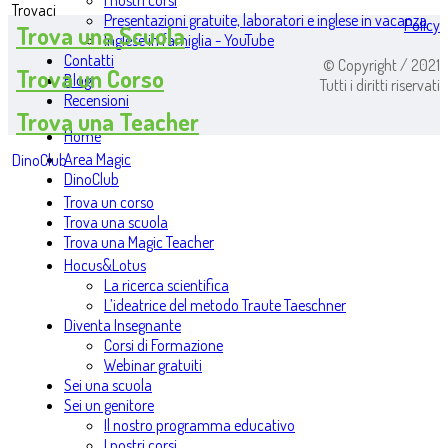
I nostri corsi
Trovaci
Presentazioni gratuite, laboratori e inglese in vacanza
Policy
Trova una Scuola
Inglese in famiglia - YouTube
Contatti
© Copyright / 2021
Trova un Corso
Blog
Tutti i diritti riservati
Recensioni
Trova una Teacher
Home
Area Magic
DinoClub
DinoClub
Trova un corso
Trova una scuola
Trova una Magic Teacher
Hocus&Lotus
La ricerca scientifica
L’ideatrice del metodo Traute Taeschner
Diventa Insegnante
Corsi di Formazione
Webinar gratuiti
Sei una scuola
Sei un genitore
Il nostro programma educativo
I nostri corsi