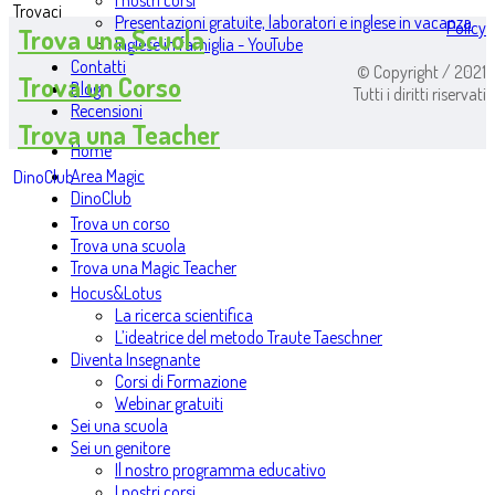
I nostri corsi
Trovaci
Presentazioni gratuite, laboratori e inglese in vacanza
Policy
Trova una Scuola
Inglese in famiglia - YouTube
Contatti
© Copyright / 2021
Trova un Corso
Blog
Tutti i diritti riservati
Recensioni
Trova una Teacher
Home
Area Magic
DinoClub
DinoClub
Trova un corso
Trova una scuola
Trova una Magic Teacher
Hocus&Lotus
La ricerca scientifica
L’ideatrice del metodo Traute Taeschner
Diventa Insegnante
Corsi di Formazione
Webinar gratuiti
Sei una scuola
Sei un genitore
Il nostro programma educativo
I nostri corsi