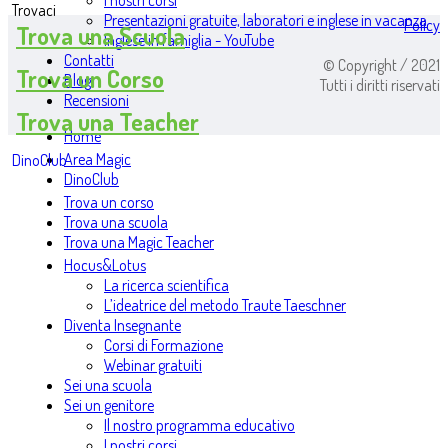
I nostri corsi
Trovaci
Presentazioni gratuite, laboratori e inglese in vacanza
Policy
Trova una Scuola
Inglese in famiglia - YouTube
Contatti
© Copyright / 2021
Trova un Corso
Blog
Tutti i diritti riservati
Recensioni
Trova una Teacher
Home
Area Magic
DinoClub
DinoClub
Trova un corso
Trova una scuola
Trova una Magic Teacher
Hocus&Lotus
La ricerca scientifica
L’ideatrice del metodo Traute Taeschner
Diventa Insegnante
Corsi di Formazione
Webinar gratuiti
Sei una scuola
Sei un genitore
Il nostro programma educativo
I nostri corsi