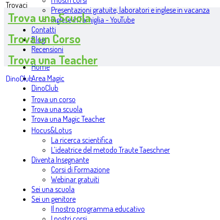
I nostri corsi
Trovaci
Presentazioni gratuite, laboratori e inglese in vacanza
Trova una Scuola
Inglese in famiglia - YouTube
Contatti
Trova un Corso
Blog
Recensioni
Trova una Teacher
Home
Area Magic
DinoClub
DinoClub
Trova un corso
Trova una scuola
Trova una Magic Teacher
Hocus&Lotus
La ricerca scientifica
L’ideatrice del metodo Traute Taeschner
Diventa Insegnante
Corsi di Formazione
Webinar gratuiti
Sei una scuola
Sei un genitore
Il nostro programma educativo
I nostri corsi