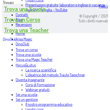
I nostri corsi
Trovaci
Presentazioni gratuite, laboratori e inglese in vacanza
Policy
Trova una Scuola
Inglese in famiglia - YouTube
Contatti
© Copyright / 2021
Trova un Corso
Blog
Tutti i diritti riservati
Recensioni
Trova una Teacher
Home
Area Magic
DinoClub
DinoClub
Trova un corso
Trova una scuola
Trova una Magic Teacher
Hocus&Lotus
La ricerca scientifica
L’ideatrice del metodo Traute Taeschner
Diventa Insegnante
Corsi di Formazione
Webinar gratuiti
Sei una scuola
Sei un genitore
Il nostro programma educativo
I nostri corsi