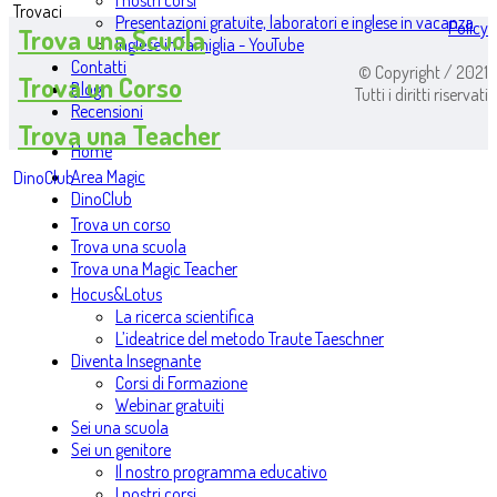
I nostri corsi
Trovaci
Presentazioni gratuite, laboratori e inglese in vacanza
Policy
Trova una Scuola
Inglese in famiglia - YouTube
Contatti
© Copyright / 2021
Trova un Corso
Blog
Tutti i diritti riservati
Recensioni
Trova una Teacher
Home
Area Magic
DinoClub
DinoClub
Trova un corso
Trova una scuola
Trova una Magic Teacher
Hocus&Lotus
La ricerca scientifica
L’ideatrice del metodo Traute Taeschner
Diventa Insegnante
Corsi di Formazione
Webinar gratuiti
Sei una scuola
Sei un genitore
Il nostro programma educativo
I nostri corsi