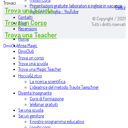
I nostri corsi
Trovaci
Presentazioni gratuite, laboratori e inglese in vacanza
Policy
Trova una Scuola
Inglese in famiglia - YouTube
Contatti
© Copyright / 2021
Trova un Corso
Blog
Tutti i diritti riservati
Recensioni
Trova una Teacher
Home
Area Magic
DinoClub
DinoClub
Trova un corso
Trova una scuola
Trova una Magic Teacher
Hocus&Lotus
La ricerca scientifica
L’ideatrice del metodo Traute Taeschner
Diventa Insegnante
Corsi di Formazione
Webinar gratuiti
Sei una scuola
Sei un genitore
Il nostro programma educativo
I nostri corsi