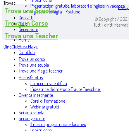
I nostri corsi
Trovaci
Presentazioni gratuite, laboratori e inglese in vacanza
Policy
Trova una Scuola
Inglese in famiglia - YouTube
Contatti
© Copyright / 2021
Trova un Corso
Blog
Tutti i diritti riservati
Recensioni
Trova una Teacher
Home
Area Magic
DinoClub
DinoClub
Trova un corso
Trova una scuola
Trova una Magic Teacher
Hocus&Lotus
La ricerca scientifica
L’ideatrice del metodo Traute Taeschner
Diventa Insegnante
Corsi di Formazione
Webinar gratuiti
Sei una scuola
Sei un genitore
Il nostro programma educativo
I nostri corsi