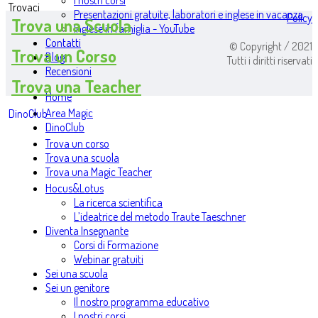
I nostri corsi
Trovaci
Presentazioni gratuite, laboratori e inglese in vacanza
Policy
Trova una Scuola
Inglese in famiglia - YouTube
Contatti
© Copyright / 2021
Trova un Corso
Blog
Tutti i diritti riservati
Recensioni
Trova una Teacher
Home
Area Magic
DinoClub
DinoClub
Trova un corso
Trova una scuola
Trova una Magic Teacher
Hocus&Lotus
La ricerca scientifica
L’ideatrice del metodo Traute Taeschner
Diventa Insegnante
Corsi di Formazione
Webinar gratuiti
Sei una scuola
Sei un genitore
Il nostro programma educativo
I nostri corsi