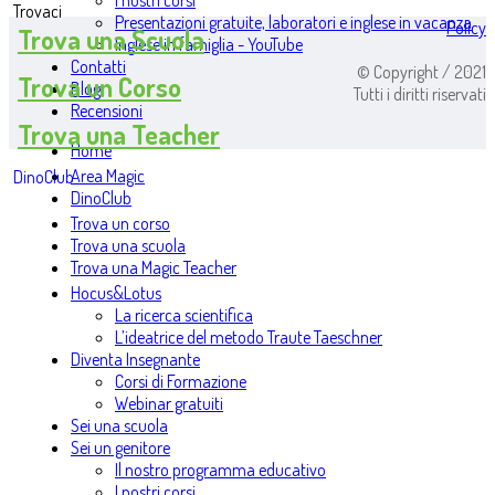
I nostri corsi
Trovaci
Presentazioni gratuite, laboratori e inglese in vacanza
Policy
Trova una Scuola
Inglese in famiglia - YouTube
Contatti
© Copyright / 2021
Trova un Corso
Blog
Tutti i diritti riservati
Recensioni
Trova una Teacher
Home
Area Magic
DinoClub
DinoClub
Trova un corso
Trova una scuola
Trova una Magic Teacher
Hocus&Lotus
La ricerca scientifica
L’ideatrice del metodo Traute Taeschner
Diventa Insegnante
Corsi di Formazione
Webinar gratuiti
Sei una scuola
Sei un genitore
Il nostro programma educativo
I nostri corsi