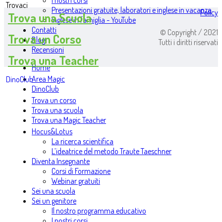
I nostri corsi
Trovaci
Presentazioni gratuite, laboratori e inglese in vacanza
Policy
Trova una Scuola
Inglese in famiglia - YouTube
Contatti
© Copyright / 2021
Trova un Corso
Blog
Tutti i diritti riservati
Recensioni
Trova una Teacher
Home
Area Magic
DinoClub
DinoClub
Trova un corso
Trova una scuola
Trova una Magic Teacher
Hocus&Lotus
La ricerca scientifica
L’ideatrice del metodo Traute Taeschner
Diventa Insegnante
Corsi di Formazione
Webinar gratuiti
Sei una scuola
Sei un genitore
Il nostro programma educativo
I nostri corsi