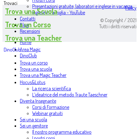
I nostri corsi
Trovaci
Presentazioni gratuite, laboratori e inglese in vacanza
Policy
Trova una Scuola
Inglese in famiglia - YouTube
Contatti
© Copyright / 2021
Trova un Corso
Blog
Tutti i diritti riservati
Recensioni
Trova una Teacher
Home
Area Magic
DinoClub
DinoClub
Trova un corso
Trova una scuola
Trova una Magic Teacher
Hocus&Lotus
La ricerca scientifica
L’ideatrice del metodo Traute Taeschner
Diventa Insegnante
Corsi di Formazione
Webinar gratuiti
Sei una scuola
Sei un genitore
Il nostro programma educativo
I nostri corsi