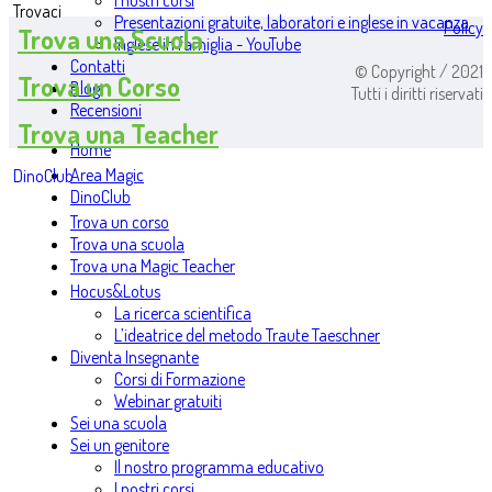
I nostri corsi
Trovaci
Presentazioni gratuite, laboratori e inglese in vacanza
Policy
Trova una Scuola
Inglese in famiglia - YouTube
Contatti
© Copyright / 2021
Trova un Corso
Blog
Tutti i diritti riservati
Recensioni
Trova una Teacher
Home
Area Magic
DinoClub
DinoClub
Trova un corso
Trova una scuola
Trova una Magic Teacher
Hocus&Lotus
La ricerca scientifica
L’ideatrice del metodo Traute Taeschner
Diventa Insegnante
Corsi di Formazione
Webinar gratuiti
Sei una scuola
Sei un genitore
Il nostro programma educativo
I nostri corsi