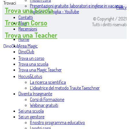
I nostri corsi
Trovaci
Presentazioni gratuite, laboratori e inglese in vacanza
Policy
Trova una Scuola
Inglese in famiglia - YouTube
Contatti
© Copyright / 2021
Trova un Corso
Blog
Tutti i diritti riservati
Recensioni
Trova una Teacher
Home
Area Magic
DinoClub
DinoClub
Trova un corso
Trova una scuola
Trova una Magic Teacher
Hocus&Lotus
La ricerca scientifica
L’ideatrice del metodo Traute Taeschner
Diventa Insegnante
Corsi di Formazione
Webinar gratuiti
Sei una scuola
Sei un genitore
Il nostro programma educativo
I nostri corsi