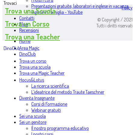
I nostri corsi
Trovaci
Presentazioni gratuite, laboratori e inglese in vacanza
Policy
Trova una Scuola
Inglese in famiglia - YouTube
Contatti
© Copyright / 2021
Trova un Corso
Blog
Tutti i diritti riservati
Recensioni
Trova una Teacher
Home
Area Magic
DinoClub
DinoClub
Trova un corso
Trova una scuola
Trova una Magic Teacher
Hocus&Lotus
La ricerca scientifica
L’ideatrice del metodo Traute Taeschner
Diventa Insegnante
Corsi di Formazione
Webinar gratuiti
Sei una scuola
Sei un genitore
Il nostro programma educativo
I nostri corsi