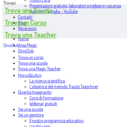
I nostri corsi
Trovaci
Presentazioni gratuite, laboratori e inglese in vacanza
Trova una Scuola
Inglese in famiglia - YouTube
Contatti
Trova un Corso
Blog
Recensioni
Trova una Teacher
Home
Area Magic
DinoClub
DinoClub
Trova un corso
Trova una scuola
Trova una Magic Teacher
Hocus&Lotus
La ricerca scientifica
L’ideatrice del metodo Traute Taeschner
Diventa Insegnante
Corsi di Formazione
Webinar gratuiti
Sei una scuola
Sei un genitore
Il nostro programma educativo
I nostri corsi