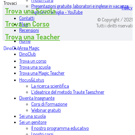
I nostri corsi
Trovaci
Presentazioni gratuite, laboratori e inglese in vacanza
Policy
Trova una Scuola
Inglese in famiglia - YouTube
Contatti
© Copyright / 2021
Trova un Corso
Blog
Tutti i diritti riservati
Recensioni
Trova una Teacher
Home
Area Magic
DinoClub
DinoClub
Trova un corso
Trova una scuola
Trova una Magic Teacher
Hocus&Lotus
La ricerca scientifica
L’ideatrice del metodo Traute Taeschner
Diventa Insegnante
Corsi di Formazione
Webinar gratuiti
Sei una scuola
Sei un genitore
Il nostro programma educativo
I nostri corsi