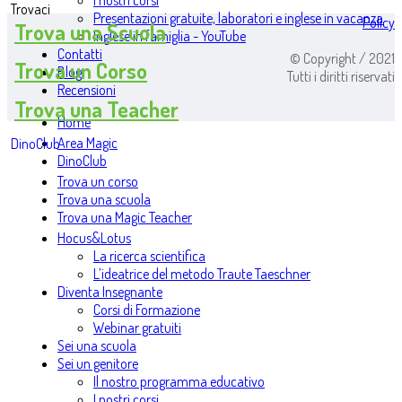
I nostri corsi
Trovaci
Presentazioni gratuite, laboratori e inglese in vacanza
Policy
Trova una Scuola
Inglese in famiglia - YouTube
Contatti
© Copyright / 2021
Trova un Corso
Blog
Tutti i diritti riservati
Recensioni
Trova una Teacher
Home
Area Magic
DinoClub
DinoClub
Trova un corso
Trova una scuola
Trova una Magic Teacher
Hocus&Lotus
La ricerca scientifica
L’ideatrice del metodo Traute Taeschner
Diventa Insegnante
Corsi di Formazione
Webinar gratuiti
Sei una scuola
Sei un genitore
Il nostro programma educativo
I nostri corsi