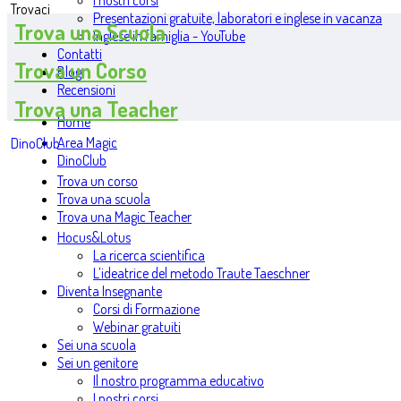
I nostri corsi
Trovaci
Presentazioni gratuite, laboratori e inglese in vacanza
Trova una Scuola
Inglese in famiglia - YouTube
Contatti
Trova un Corso
Blog
Recensioni
Trova una Teacher
Home
Area Magic
DinoClub
DinoClub
Trova un corso
Trova una scuola
Trova una Magic Teacher
Hocus&Lotus
La ricerca scientifica
L’ideatrice del metodo Traute Taeschner
Diventa Insegnante
Corsi di Formazione
Webinar gratuiti
Sei una scuola
Sei un genitore
Il nostro programma educativo
I nostri corsi