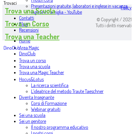
I nostri corsi
Trovaci
Presentazioni gratuite, laboratori e inglese in vacanza
Policy
Trova una Scuola
Inglese in famiglia - YouTube
Contatti
© Copyright / 2021
Trova un Corso
Blog
Tutti i diritti riservati
Recensioni
Trova una Teacher
Home
Area Magic
DinoClub
DinoClub
Trova un corso
Trova una scuola
Trova una Magic Teacher
Hocus&Lotus
La ricerca scientifica
L’ideatrice del metodo Traute Taeschner
Diventa Insegnante
Corsi di Formazione
Webinar gratuiti
Sei una scuola
Sei un genitore
Il nostro programma educativo
I nostri corsi