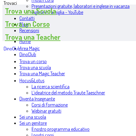
I nostri corsi
Trovaci
Presentazioni gratuite, laboratori e inglese in vacanza
Trova una Scuola
Inglese in famiglia - YouTube
Contatti
Trova un Corso
Blog
Recensioni
Trova una Teacher
Home
Area Magic
DinoClub
DinoClub
Trova un corso
Trova una scuola
Trova una Magic Teacher
Hocus&Lotus
La ricerca scientifica
L’ideatrice del metodo Traute Taeschner
Diventa Insegnante
Corsi di Formazione
Webinar gratuiti
Sei una scuola
Sei un genitore
Il nostro programma educativo
I nostri corsi