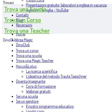
I nostri corsi
Trovaci
Presentazioni gratuite, laboratori e inglese in vacanza
Trova una Scuola
Inglese in famiglia - YouTube
Contatti
Trova un Corso
Blog
Recensioni
Trova una Teacher
Home
Area Magic
DinoClub
DinoClub
Trova un corso
Trova una scuola
Trova una Magic Teacher
Hocus&Lotus
La ricerca scientifica
L’ideatrice del metodo Traute Taeschner
Diventa Insegnante
Corsi di Formazione
Webinar gratuiti
Sei una scuola
Sei un genitore
Il nostro programma educativo
I nostri corsi