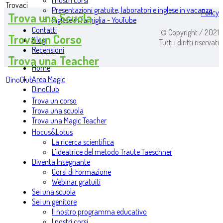
I nostri corsi
Trovaci
Presentazioni gratuite, laboratori e inglese in vacanza
Policy
Trova una Scuola
Inglese in famiglia - YouTube
Contatti
© Copyright / 2021
Trova un Corso
Blog
Tutti i diritti riservati
Recensioni
Trova una Teacher
Home
Area Magic
DinoClub
DinoClub
Trova un corso
Trova una scuola
Trova una Magic Teacher
Hocus&Lotus
La ricerca scientifica
L’ideatrice del metodo Traute Taeschner
Diventa Insegnante
Corsi di Formazione
Webinar gratuiti
Sei una scuola
Sei un genitore
Il nostro programma educativo
I nostri corsi