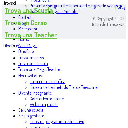
I nostri corsi
Trovaci
Presentazioni gratuite, laboratori e inglese in vacanza
Policy
Trova una Scuola
Inglese in famiglia - YouTube
Contatti
© Copyright / 2021
Trova un Corso
Blog
Tutti i diritti riservati
Recensioni
Trova una Teacher
Home
Area Magic
DinoClub
DinoClub
Trova un corso
Trova una scuola
Trova una Magic Teacher
Hocus&Lotus
La ricerca scientifica
L’ideatrice del metodo Traute Taeschner
Diventa Insegnante
Corsi di Formazione
Webinar gratuiti
Sei una scuola
Sei un genitore
Il nostro programma educativo
I nostri corsi