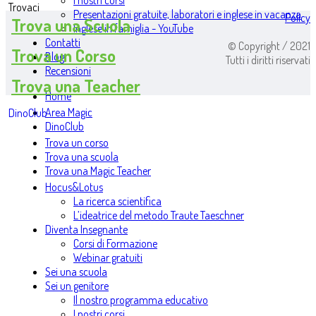
I nostri corsi
Trovaci
Presentazioni gratuite, laboratori e inglese in vacanza
Policy
Trova una Scuola
Inglese in famiglia - YouTube
Contatti
© Copyright / 2021
Trova un Corso
Blog
Tutti i diritti riservati
Recensioni
Trova una Teacher
Home
Area Magic
DinoClub
DinoClub
Trova un corso
Trova una scuola
Trova una Magic Teacher
Hocus&Lotus
La ricerca scientifica
L’ideatrice del metodo Traute Taeschner
Diventa Insegnante
Corsi di Formazione
Webinar gratuiti
Sei una scuola
Sei un genitore
Il nostro programma educativo
I nostri corsi