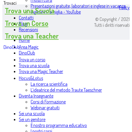
I nostri corsi
Trovaci
Presentazioni gratuite, laboratori e inglese in vacanza
Policy
Trova una Scuola
Inglese in famiglia - YouTube
Contatti
© Copyright / 2021
Trova un Corso
Blog
Tutti i diritti riservati
Recensioni
Trova una Teacher
Home
Area Magic
DinoClub
DinoClub
Trova un corso
Trova una scuola
Trova una Magic Teacher
Hocus&Lotus
La ricerca scientifica
L’ideatrice del metodo Traute Taeschner
Diventa Insegnante
Corsi di Formazione
Webinar gratuiti
Sei una scuola
Sei un genitore
Il nostro programma educativo
I nostri corsi