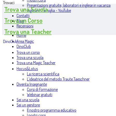
I nostri corsi
Trovaci
Presentazioni gratuite, laboratori e inglese in vacanza
Trova una Scuola
Inglese in famiglia - YouTube
Contatti
Trova un Corso
Blog
Recensioni
Trova una Teacher
Home
Area Magic
DinoClub
DinoClub
Trova un corso
Trova una scuola
Trova una Magic Teacher
Hocus&Lotus
La ricerca scientifica
L’ideatrice del metodo Traute Taeschner
Diventa Insegnante
Corsi di Formazione
Webinar gratuiti
Sei una scuola
Sei un genitore
Il nostro programma educativo
I nostri corsi