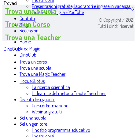
I nostri corsi
Trovaci
Presentazioni gratuite, laboratori e inglese in vacanza
Policy
Trova una Scuola
Inglese in famiglia - YouTube
Contatti
© Copyright / 2021
Trova un Corso
Blog
Tutti i diritti riservati
Recensioni
Trova una Teacher
Home
Area Magic
DinoClub
DinoClub
Trova un corso
Trova una scuola
Trova una Magic Teacher
Hocus&Lotus
La ricerca scientifica
L’ideatrice del metodo Traute Taeschner
Diventa Insegnante
Corsi di Formazione
Webinar gratuiti
Sei una scuola
Sei un genitore
Il nostro programma educativo
I nostri corsi