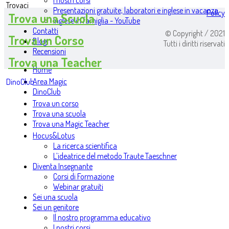
I nostri corsi
Trovaci
Presentazioni gratuite, laboratori e inglese in vacanza
Policy
Trova una Scuola
Inglese in famiglia - YouTube
Contatti
© Copyright / 2021
Trova un Corso
Blog
Tutti i diritti riservati
Recensioni
Trova una Teacher
Home
Area Magic
DinoClub
DinoClub
Trova un corso
Trova una scuola
Trova una Magic Teacher
Hocus&Lotus
La ricerca scientifica
L’ideatrice del metodo Traute Taeschner
Diventa Insegnante
Corsi di Formazione
Webinar gratuiti
Sei una scuola
Sei un genitore
Il nostro programma educativo
I nostri corsi