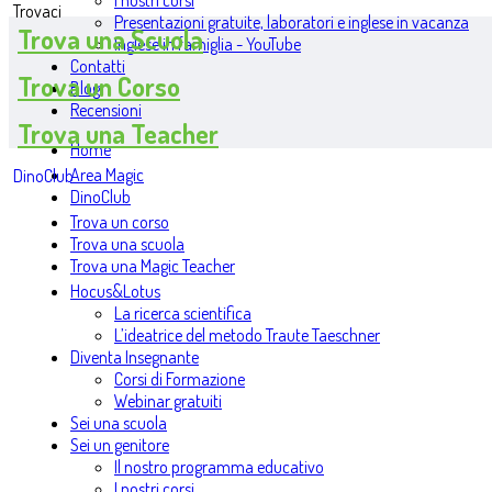
I nostri corsi
Trovaci
Presentazioni gratuite, laboratori e inglese in vacanza
Trova una Scuola
Inglese in famiglia - YouTube
Contatti
Trova un Corso
Blog
Recensioni
Trova una Teacher
Home
Area Magic
DinoClub
DinoClub
Trova un corso
Trova una scuola
Trova una Magic Teacher
Hocus&Lotus
La ricerca scientifica
L’ideatrice del metodo Traute Taeschner
Diventa Insegnante
Corsi di Formazione
Webinar gratuiti
Sei una scuola
Sei un genitore
Il nostro programma educativo
I nostri corsi