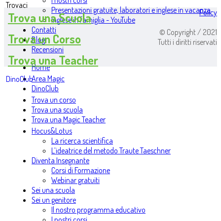
I nostri corsi
Trovaci
Presentazioni gratuite, laboratori e inglese in vacanza
Policy
Trova una Scuola
Inglese in famiglia - YouTube
Contatti
© Copyright / 2021
Trova un Corso
Blog
Tutti i diritti riservati
Recensioni
Trova una Teacher
Home
Area Magic
DinoClub
DinoClub
Trova un corso
Trova una scuola
Trova una Magic Teacher
Hocus&Lotus
La ricerca scientifica
L’ideatrice del metodo Traute Taeschner
Diventa Insegnante
Corsi di Formazione
Webinar gratuiti
Sei una scuola
Sei un genitore
Il nostro programma educativo
I nostri corsi