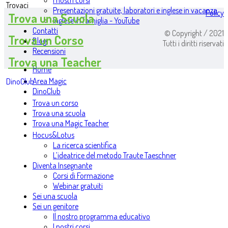
I nostri corsi
Trovaci
Presentazioni gratuite, laboratori e inglese in vacanza
Policy
Trova una Scuola
Inglese in famiglia - YouTube
Contatti
© Copyright / 2021
Trova un Corso
Blog
Tutti i diritti riservati
Recensioni
Trova una Teacher
Home
Area Magic
DinoClub
DinoClub
Trova un corso
Trova una scuola
Trova una Magic Teacher
Hocus&Lotus
La ricerca scientifica
L’ideatrice del metodo Traute Taeschner
Diventa Insegnante
Corsi di Formazione
Webinar gratuiti
Sei una scuola
Sei un genitore
Il nostro programma educativo
I nostri corsi