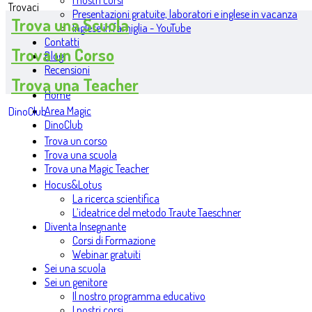
I nostri corsi
Trovaci
Presentazioni gratuite, laboratori e inglese in vacanza
Trova una Scuola
Inglese in famiglia - YouTube
Contatti
Trova un Corso
Blog
Recensioni
Trova una Teacher
Home
Area Magic
DinoClub
DinoClub
Trova un corso
Trova una scuola
Trova una Magic Teacher
Hocus&Lotus
La ricerca scientifica
L’ideatrice del metodo Traute Taeschner
Diventa Insegnante
Corsi di Formazione
Webinar gratuiti
Sei una scuola
Sei un genitore
Il nostro programma educativo
I nostri corsi