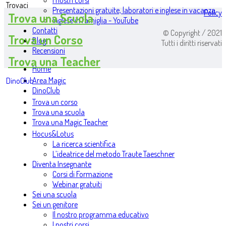
I nostri corsi
Trovaci
Presentazioni gratuite, laboratori e inglese in vacanza
Policy
Trova una Scuola
Inglese in famiglia - YouTube
Contatti
© Copyright / 2021
Trova un Corso
Blog
Tutti i diritti riservati
Recensioni
Trova una Teacher
Home
Area Magic
DinoClub
DinoClub
Trova un corso
Trova una scuola
Trova una Magic Teacher
Hocus&Lotus
La ricerca scientifica
L’ideatrice del metodo Traute Taeschner
Diventa Insegnante
Corsi di Formazione
Webinar gratuiti
Sei una scuola
Sei un genitore
Il nostro programma educativo
I nostri corsi