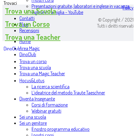
I nostri corsi
Trovaci
Presentazioni gratuite, laboratori e inglese in vacanza
Policy
Trova una Scuola
Inglese in famiglia - YouTube
Contatti
© Copyright / 2021
Trova un Corso
Blog
Tutti i diritti riservati
Recensioni
Trova una Teacher
Home
Area Magic
DinoClub
DinoClub
Trova un corso
Trova una scuola
Trova una Magic Teacher
Hocus&Lotus
La ricerca scientifica
L’ideatrice del metodo Traute Taeschner
Diventa Insegnante
Corsi di Formazione
Webinar gratuiti
Sei una scuola
Sei un genitore
Il nostro programma educativo
I nostri corsi