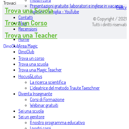
I nostri corsi
Trovaci
Presentazioni gratuite, laboratori e inglese in vacanza
Policy
Trova una Scuola
Inglese in famiglia - YouTube
Contatti
© Copyright / 2021
Trova un Corso
Blog
Tutti i diritti riservati
Recensioni
Trova una Teacher
Home
Area Magic
DinoClub
DinoClub
Trova un corso
Trova una scuola
Trova una Magic Teacher
Hocus&Lotus
La ricerca scientifica
L’ideatrice del metodo Traute Taeschner
Diventa Insegnante
Corsi di Formazione
Webinar gratuiti
Sei una scuola
Sei un genitore
Il nostro programma educativo
I nostri corsi