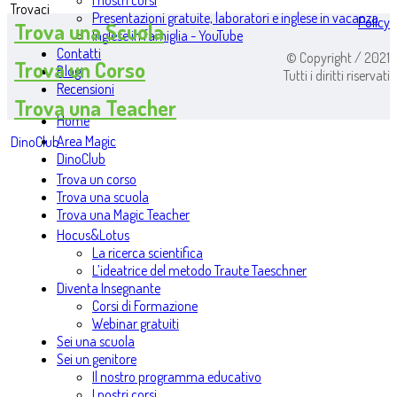
I nostri corsi
Trovaci
Presentazioni gratuite, laboratori e inglese in vacanza
Policy
Trova una Scuola
Inglese in famiglia - YouTube
Contatti
© Copyright / 2021
Trova un Corso
Blog
Tutti i diritti riservati
Recensioni
Trova una Teacher
Home
Area Magic
DinoClub
DinoClub
Trova un corso
Trova una scuola
Trova una Magic Teacher
Hocus&Lotus
La ricerca scientifica
L’ideatrice del metodo Traute Taeschner
Diventa Insegnante
Corsi di Formazione
Webinar gratuiti
Sei una scuola
Sei un genitore
Il nostro programma educativo
I nostri corsi