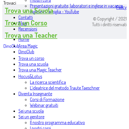
I nostri corsi
Trovaci
Presentazioni gratuite, laboratori e inglese in vacanza
Policy
Trova una Scuola
Inglese in famiglia - YouTube
Contatti
© Copyright / 2021
Trova un Corso
Blog
Tutti i diritti riservati
Recensioni
Trova una Teacher
Home
Area Magic
DinoClub
DinoClub
Trova un corso
Trova una scuola
Trova una Magic Teacher
Hocus&Lotus
La ricerca scientifica
L’ideatrice del metodo Traute Taeschner
Diventa Insegnante
Corsi di Formazione
Webinar gratuiti
Sei una scuola
Sei un genitore
Il nostro programma educativo
I nostri corsi