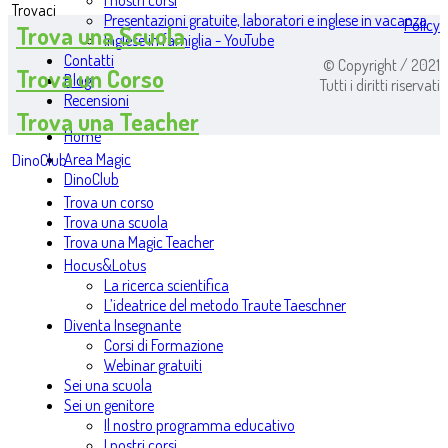
I nostri corsi
Trovaci
Presentazioni gratuite, laboratori e inglese in vacanza
Policy
Trova una Scuola
Inglese in famiglia - YouTube
Contatti
© Copyright / 2021
Trova un Corso
Blog
Tutti i diritti riservati
Recensioni
Trova una Teacher
Home
Area Magic
DinoClub
DinoClub
Trova un corso
Trova una scuola
Trova una Magic Teacher
Hocus&Lotus
La ricerca scientifica
L’ideatrice del metodo Traute Taeschner
Diventa Insegnante
Corsi di Formazione
Webinar gratuiti
Sei una scuola
Sei un genitore
Il nostro programma educativo
I nostri corsi