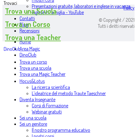
I nostri corsi
Trovaci
Presentazioni gratuite, laboratori e inglese in vacanza
Policy
Trova una Scuola
Inglese in famiglia - YouTube
Contatti
© Copyright / 2021
Trova un Corso
Blog
Tutti i diritti riservati
Recensioni
Trova una Teacher
Home
Area Magic
DinoClub
DinoClub
Trova un corso
Trova una scuola
Trova una Magic Teacher
Hocus&Lotus
La ricerca scientifica
L’ideatrice del metodo Traute Taeschner
Diventa Insegnante
Corsi di Formazione
Webinar gratuiti
Sei una scuola
Sei un genitore
Il nostro programma educativo
I nostri corsi