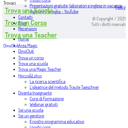
I nostri corsi
Trovaci
Presentazioni gratuite, laboratori e inglese in vacanza
Policy
Trova una Scuola
Inglese in famiglia - YouTube
Contatti
© Copyright / 2021
Trova un Corso
Blog
Tutti i diritti riservati
Recensioni
Trova una Teacher
Home
Area Magic
DinoClub
DinoClub
Trova un corso
Trova una scuola
Trova una Magic Teacher
Hocus&Lotus
La ricerca scientifica
L’ideatrice del metodo Traute Taeschner
Diventa Insegnante
Corsi di Formazione
Webinar gratuiti
Sei una scuola
Sei un genitore
Il nostro programma educativo
I nostri corsi