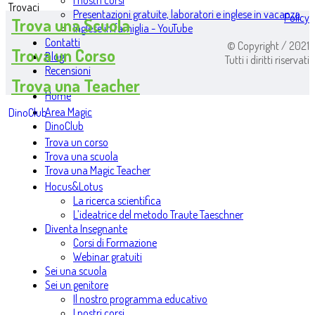
I nostri corsi
Trovaci
Presentazioni gratuite, laboratori e inglese in vacanza
Policy
Trova una Scuola
Inglese in famiglia - YouTube
Contatti
© Copyright / 2021
Trova un Corso
Blog
Tutti i diritti riservati
Recensioni
Trova una Teacher
Home
Area Magic
DinoClub
DinoClub
Trova un corso
Trova una scuola
Trova una Magic Teacher
Hocus&Lotus
La ricerca scientifica
L’ideatrice del metodo Traute Taeschner
Diventa Insegnante
Corsi di Formazione
Webinar gratuiti
Sei una scuola
Sei un genitore
Il nostro programma educativo
I nostri corsi