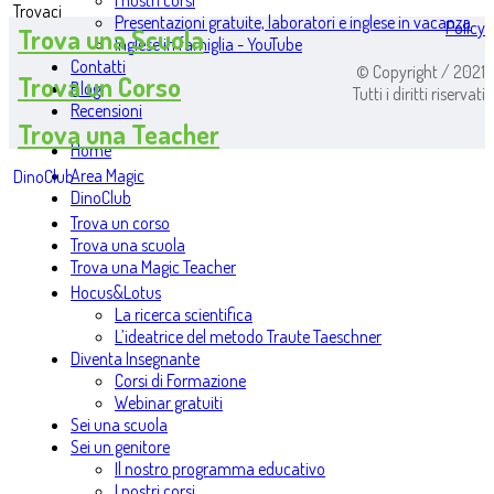
I nostri corsi
Trovaci
Presentazioni gratuite, laboratori e inglese in vacanza
Policy
Trova una Scuola
Inglese in famiglia - YouTube
Contatti
© Copyright / 2021
Trova un Corso
Blog
Tutti i diritti riservati
Recensioni
Trova una Teacher
Home
Area Magic
DinoClub
DinoClub
Trova un corso
Trova una scuola
Trova una Magic Teacher
Hocus&Lotus
La ricerca scientifica
L’ideatrice del metodo Traute Taeschner
Diventa Insegnante
Corsi di Formazione
Webinar gratuiti
Sei una scuola
Sei un genitore
Il nostro programma educativo
I nostri corsi