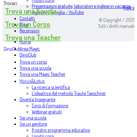
I nostri corsi
Trovaci
Presentazioni gratuite, laboratori e inglese in vacanza
Policy
Trova una Scuola
Inglese in famiglia - YouTube
Contatti
© Copyright / 2021
Trova un Corso
Blog
Tutti i diritti riservati
Recensioni
Trova una Teacher
Home
Area Magic
DinoClub
DinoClub
Trova un corso
Trova una scuola
Trova una Magic Teacher
Hocus&Lotus
La ricerca scientifica
L’ideatrice del metodo Traute Taeschner
Diventa Insegnante
Corsi di Formazione
Webinar gratuiti
Sei una scuola
Sei un genitore
Il nostro programma educativo
I nostri corsi