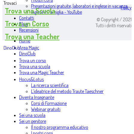
I nostri corsi
Trovaci
Presentazioni gratuite, laboratori e inglese in vacanza
Policy
Trova una Scuola
Inglese in famiglia - YouTube
Contatti
© Copyright / 2021
Trova un Corso
Blog
Tutti i diritti riservati
Recensioni
Trova una Teacher
Home
Area Magic
DinoClub
DinoClub
Trova un corso
Trova una scuola
Trova una Magic Teacher
Hocus&Lotus
La ricerca scientifica
L’ideatrice del metodo Traute Taeschner
Diventa Insegnante
Corsi di Formazione
Webinar gratuiti
Sei una scuola
Sei un genitore
Il nostro programma educativo
I nostri corsi