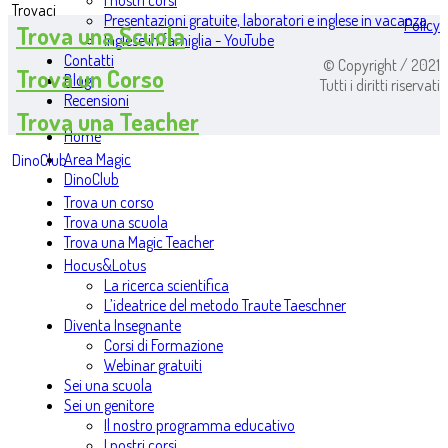
I nostri corsi
Trovaci
Presentazioni gratuite, laboratori e inglese in vacanza
Policy
Trova una Scuola
Inglese in famiglia - YouTube
Contatti
© Copyright / 2021
Trova un Corso
Blog
Tutti i diritti riservati
Recensioni
Trova una Teacher
Home
Area Magic
DinoClub
DinoClub
Trova un corso
Trova una scuola
Trova una Magic Teacher
Hocus&Lotus
La ricerca scientifica
L’ideatrice del metodo Traute Taeschner
Diventa Insegnante
Corsi di Formazione
Webinar gratuiti
Sei una scuola
Sei un genitore
Il nostro programma educativo
I nostri corsi