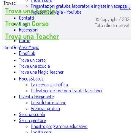
I nostri corsi
Trovaci
Presentazioni gratuite, laboratori e inglese in vacanza
Policy
Trova una Scuola
Inglese in famiglia - YouTube
Contatti
© Copyright / 2021
Trova un Corso
Blog
Tutti i diritti riservati
Recensioni
Trova una Teacher
Home
Area Magic
DinoClub
DinoClub
Trova un corso
Trova una scuola
Trova una Magic Teacher
Hocus&Lotus
La ricerca scientifica
L’ideatrice del metodo Traute Taeschner
Diventa Insegnante
Corsi di Formazione
Webinar gratuiti
Sei una scuola
Sei un genitore
Il nostro programma educativo
I nostri corsi