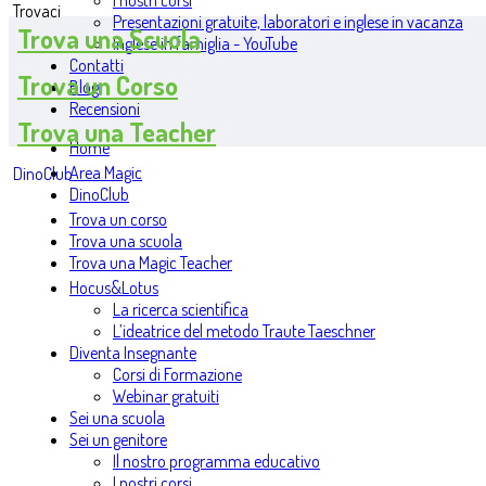
I nostri corsi
Trovaci
Presentazioni gratuite, laboratori e inglese in vacanza
Trova una Scuola
Inglese in famiglia - YouTube
Contatti
Trova un Corso
Blog
Recensioni
Trova una Teacher
Home
Area Magic
DinoClub
DinoClub
Trova un corso
Trova una scuola
Trova una Magic Teacher
Hocus&Lotus
La ricerca scientifica
L’ideatrice del metodo Traute Taeschner
Diventa Insegnante
Corsi di Formazione
Webinar gratuiti
Sei una scuola
Sei un genitore
Il nostro programma educativo
I nostri corsi