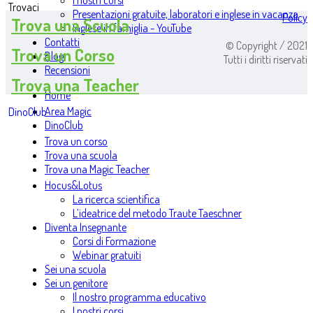
I nostri corsi
Trovaci
Presentazioni gratuite, laboratori e inglese in vacanza
Policy
Trova una Scuola
Inglese in famiglia - YouTube
Contatti
© Copyright / 2021
Trova un Corso
Blog
Tutti i diritti riservati
Recensioni
Trova una Teacher
Home
Area Magic
DinoClub
DinoClub
Trova un corso
Trova una scuola
Trova una Magic Teacher
Hocus&Lotus
La ricerca scientifica
L’ideatrice del metodo Traute Taeschner
Diventa Insegnante
Corsi di Formazione
Webinar gratuiti
Sei una scuola
Sei un genitore
Il nostro programma educativo
I nostri corsi