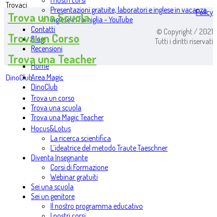
I nostri corsi
Trovaci
Presentazioni gratuite, laboratori e inglese in vacanza
Policy
Trova una Scuola
Inglese in famiglia - YouTube
Contatti
© Copyright / 2021
Trova un Corso
Blog
Tutti i diritti riservati
Recensioni
Trova una Teacher
Home
Area Magic
DinoClub
DinoClub
Trova un corso
Trova una scuola
Trova una Magic Teacher
Hocus&Lotus
La ricerca scientifica
L’ideatrice del metodo Traute Taeschner
Diventa Insegnante
Corsi di Formazione
Webinar gratuiti
Sei una scuola
Sei un genitore
Il nostro programma educativo
I nostri corsi